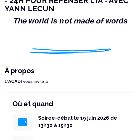
- 24H POUR REPENSER L'IA - AVEC
YANN LECUN
The
ot made of
world is n
words
À propos
L'
ACADI
vous invite à
Où et quand
Soirée-débat le 19 juin 2026 de
13h30 à 15h30