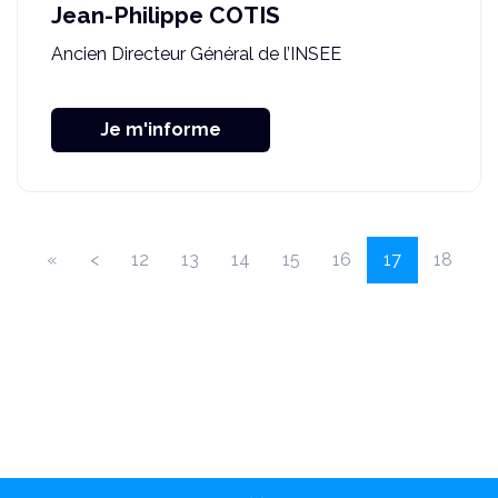
Jean-Philippe COTIS
Ancien Directeur Général de l’INSEE
Je m'informe
(current)
«
<
12
13
14
15
16
17
18