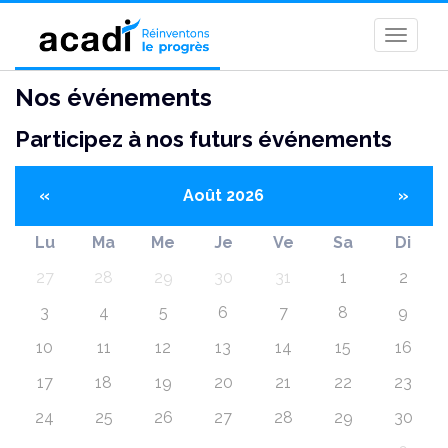
Toggle
naviga
Nos événements
Participez à nos futurs événements
«
Août 2026
»
Lu
Ma
Me
Je
Ve
Sa
Di
27
28
29
30
31
1
2
3
4
5
6
7
8
9
10
11
12
13
14
15
16
17
18
19
20
21
22
23
24
25
26
27
28
29
30