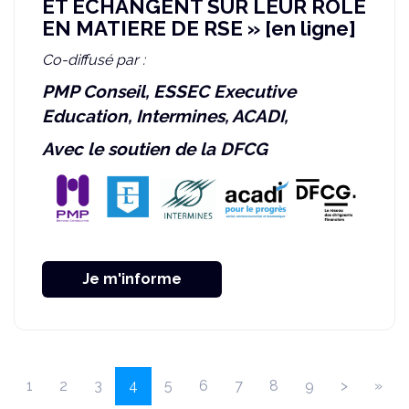
ET ECHANGENT SUR LEUR ROLE
EN MATIERE DE RSE » [en ligne]
Co-diffusé par :
PMP Conseil, ESSEC Executive
Education, Intermines, ACADI,
Avec le soutien de la DFCG
Je m'informe
(current)
1
2
3
4
5
6
7
8
9
>
»