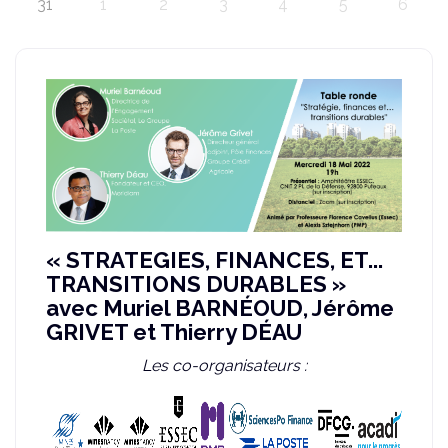
31
1
2
3
4
5
6
« STRATEGIES, FINANCES, ET...
TRANSITIONS DURABLES »
avec Muriel BARNÉOUD, Jérôme
GRIVET et Thierry DÉAU
Les co-organisateurs :